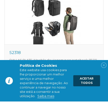
52318
DALLAS PLATE. Mochila de viagem para notebook (17.3")
em poliéster reciclado 600D de alta densidade, com
Política de Cookies
compartimento para arrumação (29 L)
Este website usa cookies para
lhe proporcionar um melhor
serviço e uma melhor
ACEITAR
experiência de navegação. Ao
TODOS
continuar a navegar no nosso
site está a consentir a sua
utilização.
Saiba mais