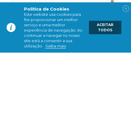
Política de Cookies
Este website usa cookies para
lhe proporcionar um melhor
serviço e uma melhor
ACEITAR
experiência de navegação. Ao
TODOS
continuar a navegar no nosso
site está a consentir a sua
utilização.
Saiba mais
STRICKER
CATÁLOGO
IDYOURSELF
CONTATOS
NOTÍCIAS
FAQ'S
SUCO