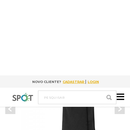
|
NOVO CLIENTE?
CADASTRAR
LOGIN
Ir para conteúdo
pesquisar
VOLTAR
92684
ASTRA. Sacola em tecido para mochila (60 g/m²) com cordão