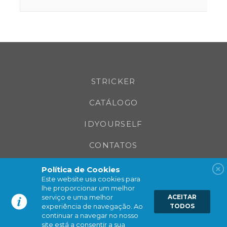
Política de Cookies
Este website usa cookies para
lhe proporcionar um melhor
serviço e uma melhor
ACEITAR
experiência de navegação. Ao
TODOS
STRICKER
continuar a navegar no nosso
site está a consentir a sua
utilização.
Saiba mais
CATÁLOGO
IDYOURSELF
CONTATOS
NOTÍCIAS
FAQ'S
SUCO