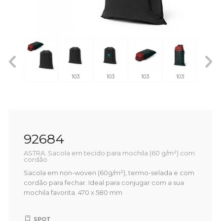
103
103
103
103
103
92684
ASTRA. Sacola em tecido para mochila (60 g/m²) com
cordão
Sacola em non-woven (60g/m²), termo-selada e com
cordão para fechar. Ideal para conjugar com a sua
mochila favorita. 470 x 580 mm
SPOT