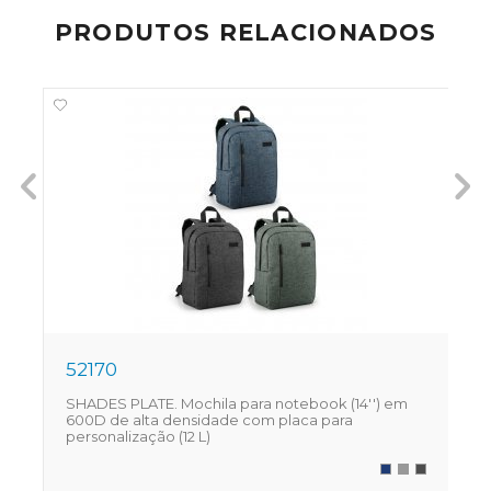
PRODUTOS RELACIONADOS
52170
SHADES PLATE. Mochila para notebook (14'') em
Z
600D de alta densidade com placa para
8
personalização (12 L)
f